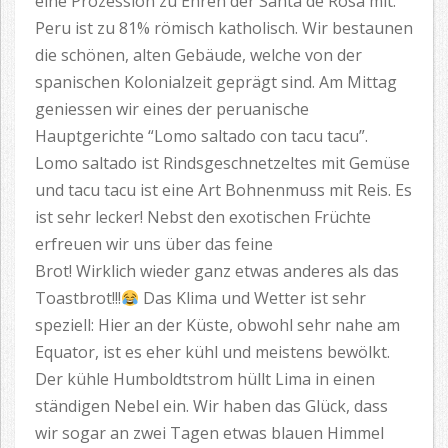
eine Prozession zu Ehren der Santa de Rosa mit.
Peru ist zu 81% römisch katholisch. Wir bestaunen
die schönen, alten Gebäude, welche von der
spanischen Kolonialzeit geprägt sind. Am Mittag
geniessen wir eines der peruanische
Hauptgerichte “Lomo saltado con tacu tacu”.
Lomo saltado ist Rindsgeschnetzeltes mit Gemüse
und tacu tacu ist eine Art Bohnenmuss mit Reis. Es
ist sehr lecker! Nebst den exotischen Früchte
erfreuen wir uns über das feine
Brot! Wirklich wieder ganz etwas anderes als das
Toastbrot!!!
Das Klima und Wetter ist sehr
speziell: Hier an der Küste, obwohl sehr nahe am
Equator, ist es eher kühl und meistens bewölkt.
Der kühle Humboldtstrom hüllt Lima in einen
ständigen Nebel ein. Wir haben das Glück, dass
wir sogar an zwei Tagen etwas blauen Himmel