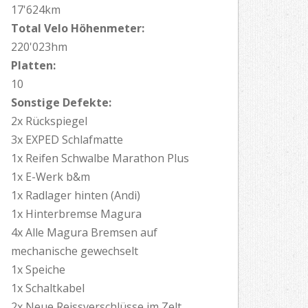
17'624km
Total Velo Höhenmeter:
220'023hm
Platten:
10
Sonstige Defekte:
2x Rückspiegel
3x EXPED Schlafmatte
1x Reifen Schwalbe Marathon Plus
1x E-Werk b&m
1x Radlager hinten (Andi)
1x Hinterbremse Magura
4x Alle Magura Bremsen auf
mechanische gewechselt
1x Speiche
1x Schaltkabel
2x Neue Reissverschlüsse im Zelt