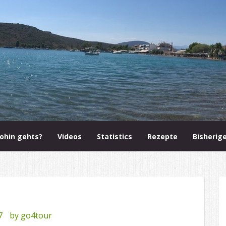
ohin gehts?
Videos
Statistics
Rezepte
Bisherig
7
by
go4tour