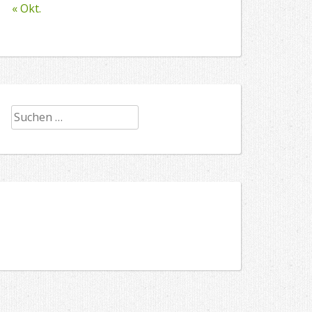
« Okt.
Suchen
nach: