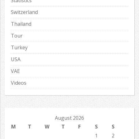
Statistics
Switzerland
Thailand
Tour
Turkey
USA
VAE
Videos
August 2026
M
T
W
T
F
S
S
1
2