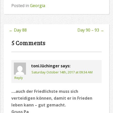
Posted in
Georgia
←
Day 88
Day 90 – 93
→
Post
navigation
5 Comments
toni.lüchinger
says:
Saturday October 14th, 2017 at 09:34 AM
Reply
….auch der Friedlichste muss sich
verteidigen können, damit er in Frieden
leben kann – gut gemacht.
Gruss Pa