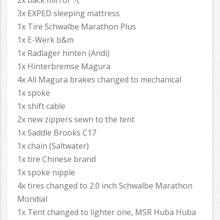
2x back mirror :-(
3x EXPED sleeping mattress
1x Tire Schwalbe Marathon Plus
1x E-Werk b&m
1x Radlager hinten (Andi)
1x Hinterbremse Magura
4x All Magura brakes changed to mechanical
1x spoke
1x shift cable
2x new zippers sewn to the tent
1x Saddle Brooks C17
1x chain (Saltwater)
1x tire Chinese brand
1x spoke nipple
4x tires changed to 2.0 inch Schwalbe Marathon
Mondial
1x Tent changed to lighter one, MSR Huba Huba