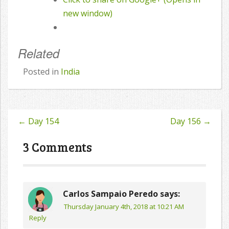
new window)
Related
Posted in
India
←
Day 154
Day 156
→
Post
navigation
3 Comments
Carlos Sampaio Peredo
says:
Thursday January 4th, 2018 at 10:21 AM
Reply