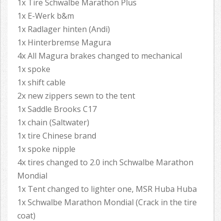
1x Tire Schwalbe Marathon Plus
1x E-Werk b&m
1x Radlager hinten (Andi)
1x Hinterbremse Magura
4x All Magura brakes changed to mechanical
1x spoke
1x shift cable
2x new zippers sewn to the tent
1x Saddle Brooks C17
1x chain (Saltwater)
1x tire Chinese brand
1x spoke nipple
4x tires changed to 2.0 inch Schwalbe Marathon
Mondial
1x Tent changed to lighter one, MSR Huba Huba
1x Schwalbe Marathon Mondial (Crack in the tire
coat)